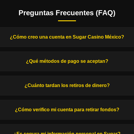
Preguntas Frecuentes (FAQ)
¿Cómo creo una cuenta en Sugar Casino México?
¿Qué métodos de pago se aceptan?
¿Cuánto tardan los retiros de dinero?
¿Cómo verifico mi cuenta para retirar fondos?
¿Es segura mi información personal en Sugar?