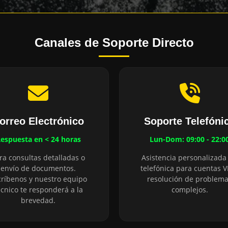
Canales de Soporte Directo
orreo Electrónico
Soporte Telefóni
espuesta en < 24 horas
Lun-Dom: 09:00 - 22:0
ra consultas detalladas o
Asistencia personalizada 
envío de documentos.
telefónica para cuentas V
críbenos y nuestro equipo
resolución de problem
écnico te responderá a la
complejos.
brevedad.