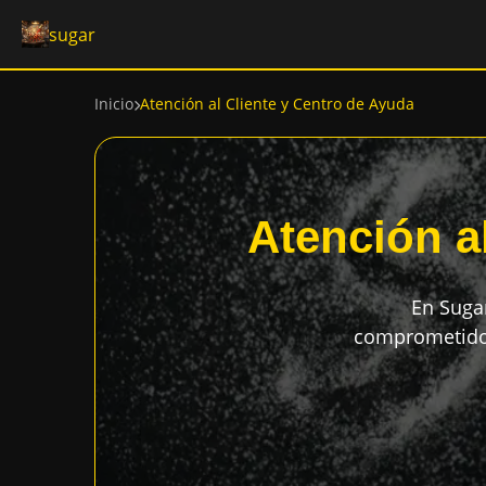
sugar
Inicio
Atención al Cliente y Centro de Ayuda
Atención a
En Sugar
comprometidos