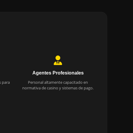
Agentes Profesionales
s para
Personal altamente capacitado en
normativa de casino y sistemas de pago.