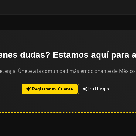
enes dudas? Estamos aquí para 
etenga. Únete a la comunidad más emocionante de México
Registrar mi Cuenta
Ir al Login