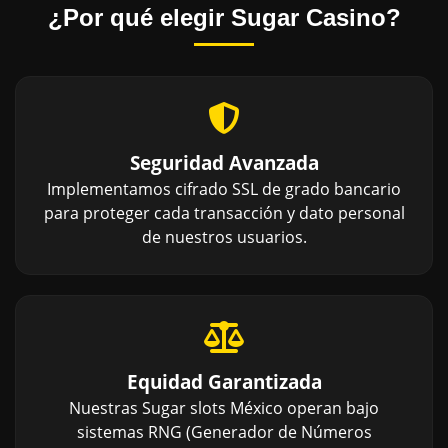
¿Por qué elegir Sugar Casino?
Seguridad Avanzada
Implementamos cifrado SSL de grado bancario
para proteger cada transacción y dato personal
de nuestros usuarios.
Equidad Garantizada
Nuestras Sugar slots México operan bajo
sistemas RNG (Generador de Números