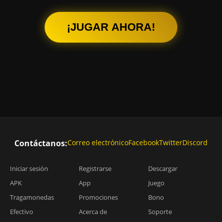
¡JUGAR AHORA!
Contáctanos:
Correo electrónico
Facebook
Twitter
Discord
Iniciar sesión
Registrarse
Descargar
APK
App
Juego
Tragamonedas
Promociones
Bono
Efectivo
Acerca de
Soporte