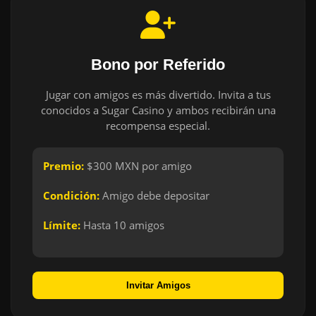
Bono por Referido
Jugar con amigos es más divertido. Invita a tus
conocidos a Sugar Casino y ambos recibirán una
recompensa especial.
Premio:
$300 MXN por amigo
Condición:
Amigo debe depositar
Límite:
Hasta 10 amigos
Invitar Amigos