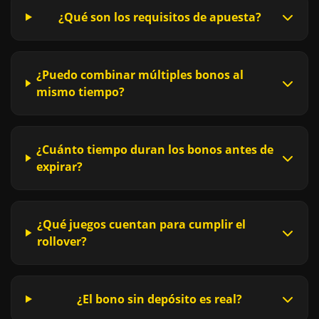
¿Qué son los requisitos de apuesta?
¿Puedo combinar múltiples bonos al
mismo tiempo?
¿Cuánto tiempo duran los bonos antes de
expirar?
¿Qué juegos cuentan para cumplir el
rollover?
¿El bono sin depósito es real?