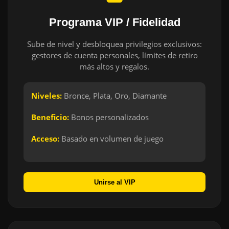
Programa VIP / Fidelidad
Sube de nivel y desbloquea privilegios exclusivos:
gestores de cuenta personales, límites de retiro
más altos y regalos.
Niveles:
Bronce, Plata, Oro, Diamante
Beneficio:
Bonos personalizados
Acceso:
Basado en volumen de juego
Unirse al VIP