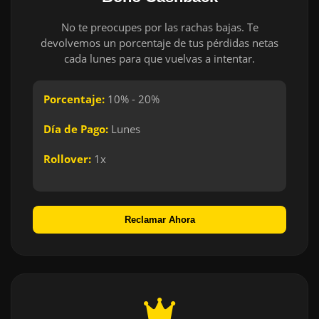
No te preocupes por las rachas bajas. Te
devolvemos un porcentaje de tus pérdidas netas
cada lunes para que vuelvas a intentar.
Porcentaje:
10% - 20%
Día de Pago:
Lunes
Rollover:
1x
Reclamar Ahora