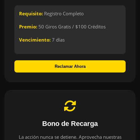
Requisito:
Registro Completo
Premio:
50 Giros Gratis / $100 Créditos
Vencimiento:
7 días
Reclamar Ahora
Bono de Recarga
La acción nunca se detiene. Aprovecha nuestras