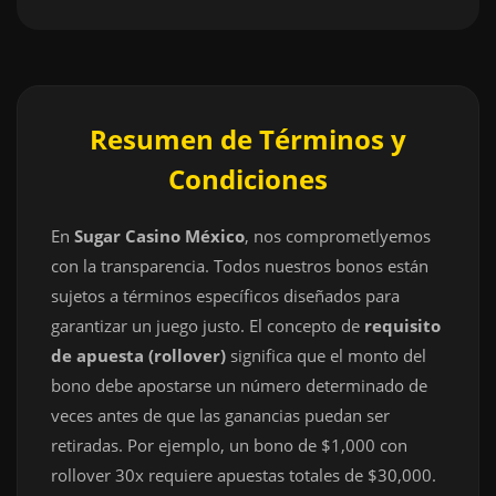
Resumen de Términos y
Condiciones
En
Sugar Casino México
, nos comprometlyemos
con la transparencia. Todos nuestros bonos están
sujetos a términos específicos diseñados para
garantizar un juego justo. El concepto de
requisito
de apuesta (rollover)
significa que el monto del
bono debe apostarse un número determinado de
veces antes de que las ganancias puedan ser
retiradas. Por ejemplo, un bono de $1,000 con
rollover 30x requiere apuestas totales de $30,000.