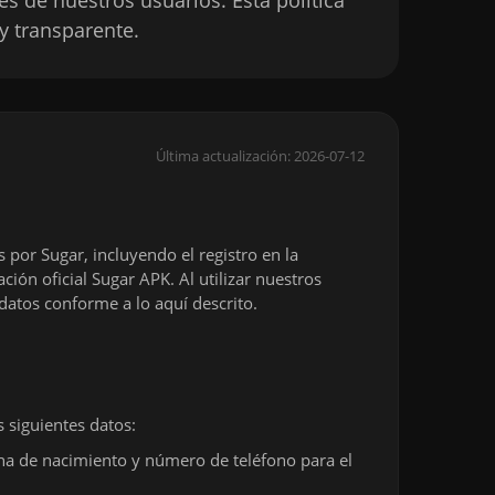
y transparente.
Última actualización: 2026-07-12
s por Sugar, incluyendo el registro en la
ción oficial Sugar APK. Al utilizar nuestros
 datos conforme a lo aquí descrito.
s siguientes datos:
ha de nacimiento y número de teléfono para el