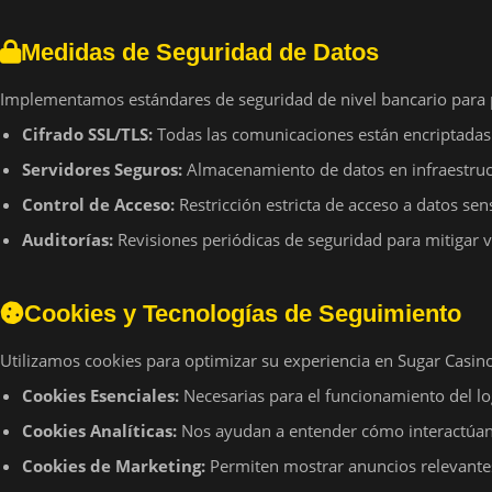
Medidas de Seguridad de Datos
Implementamos estándares de seguridad de nivel bancario para 
Cifrado SSL/TLS:
Todas las comunicaciones están encriptadas 
Servidores Seguros:
Almacenamiento de datos en infraestruc
Control de Acceso:
Restricción estricta de acceso a datos sen
Auditorías:
Revisiones periódicas de seguridad para mitigar v
Cookies y Tecnologías de Seguimiento
Utilizamos cookies para optimizar su experiencia en Sugar Casin
Cookies Esenciales:
Necesarias para el funcionamiento del log
Cookies Analíticas:
Nos ayudan a entender cómo interactúan l
Cookies de Marketing:
Permiten mostrar anuncios relevantes