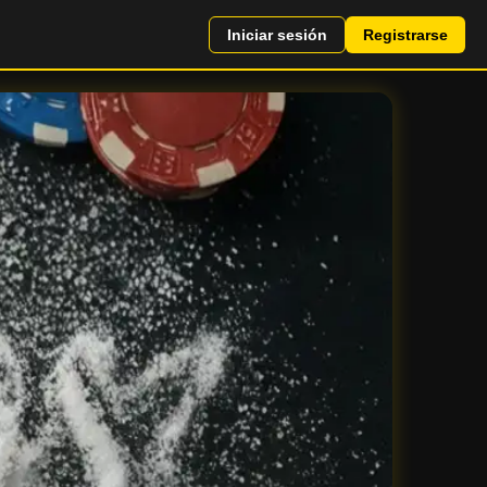
Iniciar sesión
Registrarse