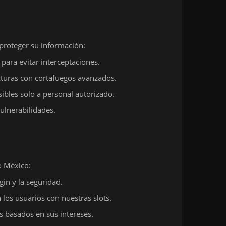
proteger su información:
para evitar interceptaciones.
turas con cortafuegos avanzados.
sibles solo a personal autorizado.
ulnerabilidades.
o México:
in y la seguridad.
os usuarios con nuestras slots.
 basados en sus intereses.