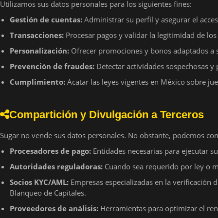
Utilizamos sus datos personales para los siguientes fines:
Gestión de cuentas:
Administrar su perfil y asegurar el acces
Transacciones:
Procesar pagos y validar la legitimidad de los 
Personalización:
Ofrecer promociones y bonos adaptados a s
Prevención de fraudes:
Detectar actividades sospechosas y p
Cumplimiento:
Acatar las leyes vigentes en México sobre jue
Compartición y Divulgación a Terceros
Sugar no vende sus datos personales. No obstante, podemos com
Procesadores de pago:
Entidades necesarias para ejecutar su
Autoridades reguladoras:
Cuando sea requerido por ley o ma
Socios KYC/AML:
Empresas especializadas en la verificación d
Blanqueo de Capitales.
Proveedores de análisis:
Herramientas para optimizar el ren