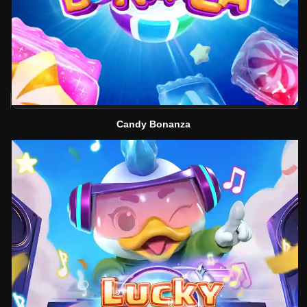
Candy Bonanza