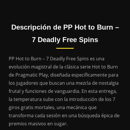
Descripción de PP Hot to Burn –
7 Deadly Free Spins
PP Hot to Burn – 7 Deadly Free Spins es una
evolución magistral de la clásica serie Hot to Burn
de Pragmatic Play, diseñada específicamente para
los jugadores que buscan una mezcla de nostalgia
frutal y funciones de vanguardia. En esta entrega,
la temperatura sube con la introducción de los 7
giros gratis mortales, una mecánica que
transforma cada sesión en una búsqueda épica de
premios masivos en sugar.