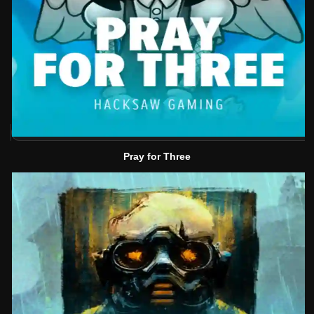
Pray for Three