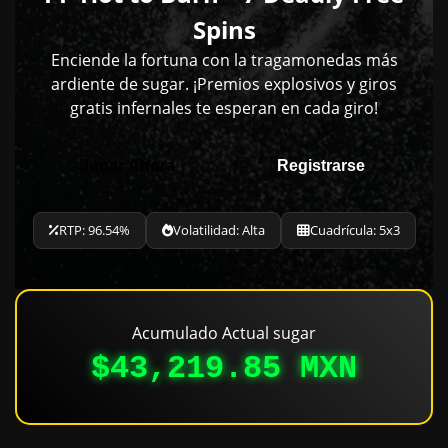
Spins
Enciende la fortuna con la tragamonedas más
ardiente de sugar. ¡Premios explosivos y giros
gratis infernales te esperan en cada giro!
Jugar Ahora
Registrarse
RTP: 96.54%
Volatilidad: Alta
Cuadrícula: 5x3
Acumulado Actual sugar
$43,219.85 MXN