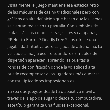
Visualmente, el juego mantiene esa estética retro
de las máquinas de casino tradicionales pero con
gráficos en alta definición que hacen que las llamas
se sientan reales en tu pantalla. Con símbolos de
frutas clásicos como cerezas, sietes y campanas,
PP Hot to Burn – 7 Deadly Free Spins ofrece una
jugabilidad intuitiva pero cargada de adrenalina. La
verdadera magia ocurre cuando los símbolos de
dispersión aparecen, abriendo las puertas a
rondas de bonificación donde la volatilidad alta
puede recompensar a los jugadores más audaces
con multiplicadores impresionantes.
Ya sea que juegues desde tu dispositivo móvil a
través de la app de sugar o desde tu computadora,
este título garantiza una fluidez excepcional.