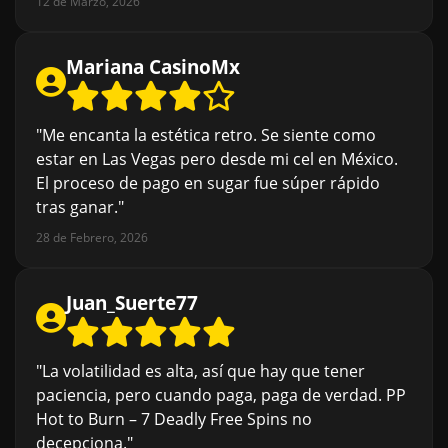
12 de Marzo, 2026
Mariana CasinoMx
"Me encanta la estética retro. Se siente como
estar en Las Vegas pero desde mi cel en México.
El proceso de pago en sugar fue súper rápido
tras ganar."
28 de Febrero, 2026
Juan_Suerte77
"La volatilidad es alta, así que hay que tener
paciencia, pero cuando paga, paga de verdad. PP
Hot to Burn – 7 Deadly Free Spins no
decepciona."