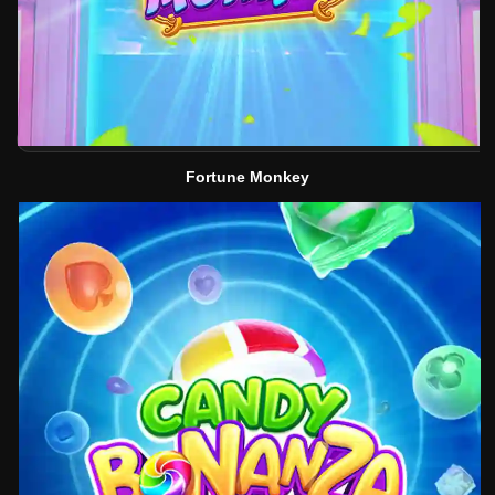
Fortune Monkey