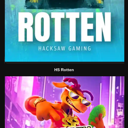
HS Rotten