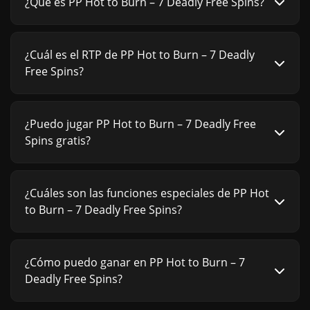
¿Qué es PP Hot to Burn – 7 Deadly Free Spins?
¿Cuál es el RTP de PP Hot to Burn – 7 Deadly
Free Spins?
¿Puedo jugar PP Hot to Burn – 7 Deadly Free
Spins gratis?
¿Cuáles son las funciones especiales de PP Hot
to Burn – 7 Deadly Free Spins?
¿Cómo puedo ganar en PP Hot to Burn – 7
Deadly Free Spins?