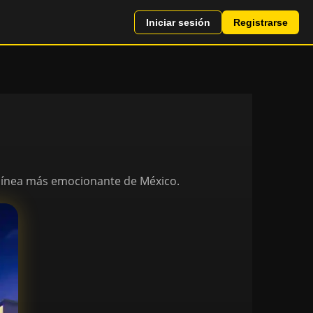
Iniciar sesión
Registrarse
 línea más emocionante de México.