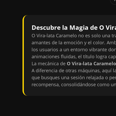
Descubre la Magia de O Vir
O Vira-lata Caramelo no es solo una t
amantes de la emoción y el color. Amb
los usuarios a un entorno vibrante d
animaciones fluidas, el título logra ca
La mecánica de
O Vira-lata Caramelo
A diferencia de otras máquinas, aquí la
que busques una sesión relajada o per
recompensa, consolidándose como una d