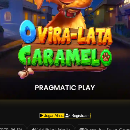
Jugar Ahora
Registrarse
RTP: 96.5%
Volatilidad: Media
Proveedor: Sugar Game