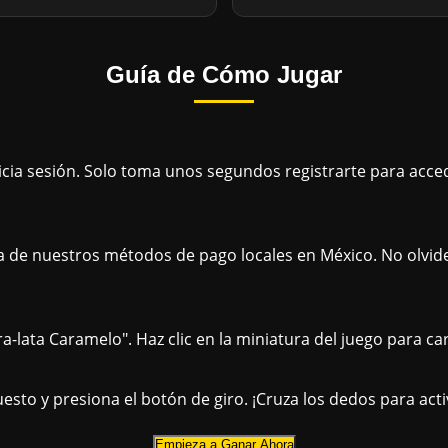
Guía de Cómo Jugar
icia sesión. Solo toma unos segundos registrarte para acce
ra de nuestros métodos de pago locales en México. No olvid
a-lata Caramelo". Haz clic en la miniatura del juego para car
sto y presiona el botón de giro. ¡Cruza los dedos para acti
Empieza a Ganar Ahora