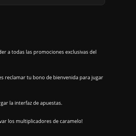
der a todas las promociones exclusivas del
es reclamar tu bono de bienvenida para jugar
gar la interfaz de apuestas.
var los multiplicadores de caramelo!