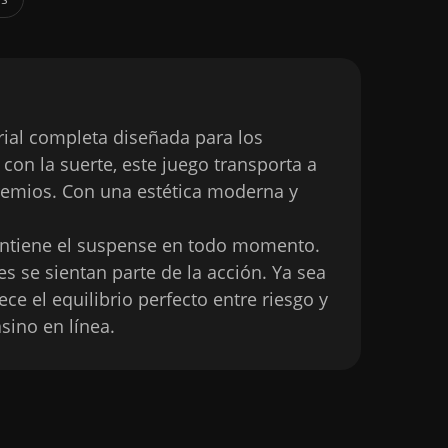
ial completa diseñada para los
on la suerte, este juego transporta a
remios. Con una estética moderna y
ntiene el suspense en todo momento.
es se sientan parte de la acción. Ya sea
ece el equilibrio perfecto entre riesgo y
sino en línea.