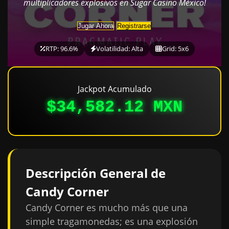
multiplicadores explosivos en Sugar Casino México!
Jugar Ahora
Registrarse
RTP: 96.6%
Volatilidad: Alta
Grid: 5x6
Jackpot Acumulado
$34,582.12 MXN
Descripción General de
Candy Corner
Candy Corner es mucho más que una
simple tragamonedas; es una explosión