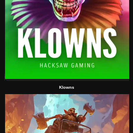
Klowns