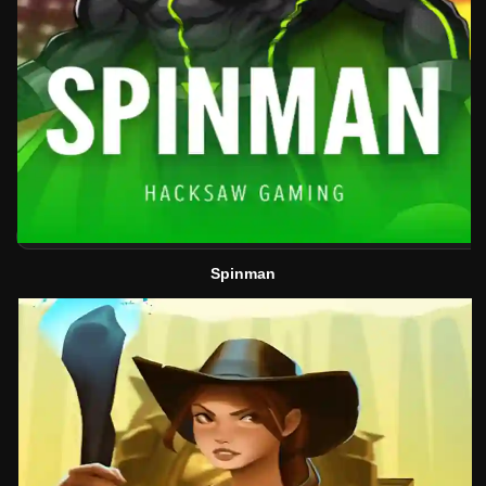
Spinman