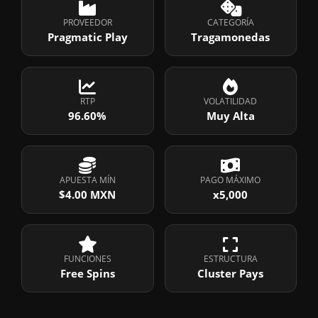
PROVEEDOR
CATEGORÍA
Pragmatic Play
Tragamonedas
RTP
VOLATILIDAD
96.60%
Muy Alta
APUESTA MÍN
PAGO MÁXIMO
$4.00 MXN
x5,000
FUNCIONES
ESTRUCTURA
Free Spins
Cluster Pays