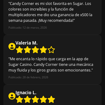
"Candy Corner es mi slot favorita en Sugar. Los
colores son increíbles y la función de
multiplicadores me dio una ganancia de x500 la
semana pasada. ¡Muy recomendada!"
Publicado: 12 de marzo, 2026
Valeria M.
"Me encanta lo rápido que carga en la app de
Sugar Casino. Candy Corner tiene una mecánica
muy fluida y los giros gratis son emocionantes."
Publicado: 28 de febrero, 2026
Ignacio L.