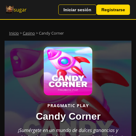
sugar
Iniciar sesión
Registrarse
Inicio
>
Casino
> Candy Corner
PRAGMATIC PLAY
Candy Corner
¡Sumérgete en un mundo de dulces ganancias y