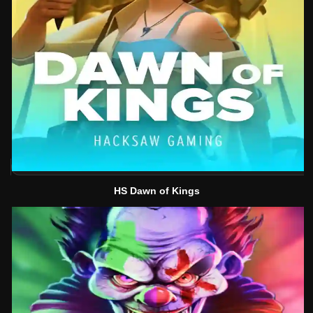
HS Dawn of Kings