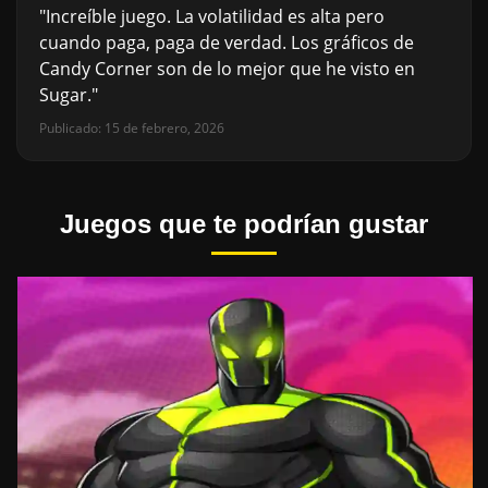
"Increíble juego. La volatilidad es alta pero
cuando paga, paga de verdad. Los gráficos de
Candy Corner son de lo mejor que he visto en
Sugar."
Publicado: 15 de febrero, 2026
Juegos que te podrían gustar